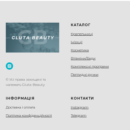
КАТАЛОГ
Крапельниці
Ін’єкції
Косметика
Вітаміни/Бади
Комплексні програми
Пептидні ручки
© Усі права захищені та
належать Gluta-Beauty
ІНФОРМАЦІЯ
КОНТАКТИ
Доставка і оплата
Instagram
Політика конфіденційності
Telegram