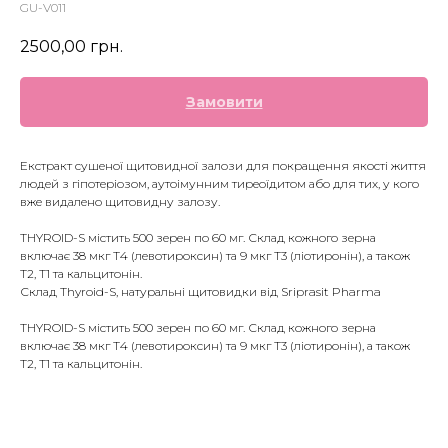
GU-V011
2500,00
грн.
Замовити
Екстракт сушеної щитовидної залози для покращення якості життя
людей з гіпотеріозом, аутоімунним тиреоїдитом або для тих, у кого
вже видалено щитовидну залозу.
THYROID-S містить 500 зерен по 60 мг. Склад кожного зерна
включає 38 мкг Т4 (левотироксин) та 9 мкг Т3 (ліотиронін), а також
T2, T1 та кальцитонін.
Склад Thyroid-S, натуральні щитовидки від Sriprasit Pharma
THYROID-S містить 500 зерен по 60 мг. Склад кожного зерна
включає 38 мкг Т4 (левотироксин) та 9 мкг Т3 (ліотиронін), а також
T2, T1 та кальцитонін.