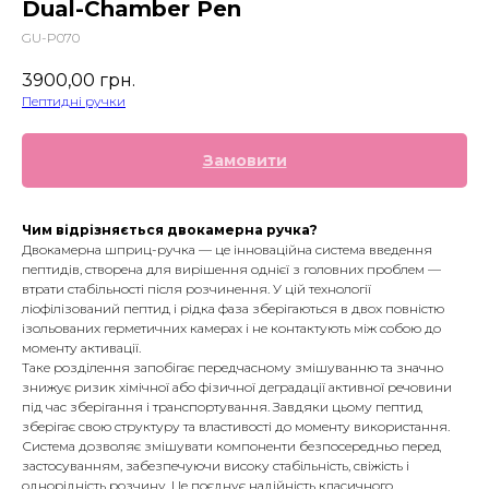
Dual-Chamber Pen
GU-P070
3900,00
грн.
Пептидні ручки
Замовити
Чим відрізняється двокамерна ручка?
Двокамерна шприц-ручка — це інноваційна система введення
пептидів, створена для вирішення однієї з головних проблем —
втрати стабільності після розчинення. У цій технології
ліофілізований пептид і рідка фаза зберігаються в двох повністю
ізольованих герметичних камерах і не контактують між собою до
моменту активації.
Таке розділення запобігає передчасному змішуванню та значно
знижує ризик хімічної або фізичної деградації активної речовини
під час зберігання і транспортування. Завдяки цьому пептид
зберігає свою структуру та властивості до моменту використання.
Система дозволяє змішувати компоненти безпосередньо перед
застосуванням, забезпечуючи високу стабільність, свіжість і
однорідність розчину. Це поєднує надійність класичного