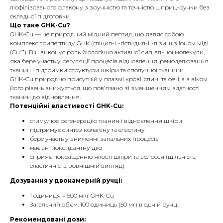
ліофілізованого флакону з зручністю та точністю шприц-ручки без
складної підготовки.
Що таке GHK-Cu?
GHK-Cu — це природний мідний пептид, що являє собою
комплекс трипептиду GHK (гліцил-L-гістидил-L-лізин) з іоном міді
(Cu²⁺). Він виконує роль біологічно активної сигнальної молекули,
яка бере участь у регуляції процесів відновлення, ремоделювання
тканин і підтримки структури шкіри та сполучної тканини.
GHK-Cu природно присутній у плазмі крові, слині та сечі, а з віком
його рівень знижується, що пов’язано зі зменшенням здатності
тканин до відновлення.
Потенційні властивості GHK-Cu:
стимулює регенерацію тканин і відновлення шкіри
підтримує синтез колагену та еластину
бере участь у зниженні запальних процесів
має антиоксидантну дію
сприяє покращенню якості шкіри та волосся (щільність,
еластичність, зовнішній вигляд)
Дозування у двокамерній ручці:
1 одиниця = 500 мкг GHK-Cu
Загальний об’єм: 100 одиниць (50 мг) в одній ручці
Рекомендовані дози: