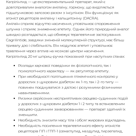
Кагрілінтид — це експериментальний препарат, який є
довготривалим аналогом амілаїну, гормону, що виділяється
підшлунковою залозою разом з інсуліном. Він функціонує як
агоніст рецепторів амілаїну і кальцитоніну (DACRA).
Амілаїн сприяє відчуттю насичення, уповільнює спорожнення
шлунка і сприяє зниженню апетиту. Однак його природний аналог
швидко розпадається, що обмежує терапевтичне застосування.
Cagrilintide, завдяки зміненій молекулярній структурі, має більш
тривалу дію і стабільність. Він модулює апетит і уповільнює
травлення через вплив на мозкові центри насичення.
Кагрілінтид 20 мг шприц-ручка показаний при наступних станах:
Розлади харчової поведінки як фізіологічного, так і
психологічного характеру — як регулятор апетиту.
При необхідності поліпшення глікемічного контролю у
дорослих з цукровим діабетом як 1-го, так і 2-го типу —
повинен поєднуватися з дієтою і розумними фізичними
навантаженнями.
Ризики серйозних несприятливих серцево-судинних подій
у дорослих з цукровим діабетом 1 і 2 типу та встановленим
серцево-судинним захворюванням — препарат здатний їх
зменшити.
Необхідність знизити масу тіла і обсяг жирових відкладень.
Необхідність посилення терапевтичного ефекту агоністів
рецепторів ГІП і ГПП-1 (семаглутид, маздутид, тирзепатид,