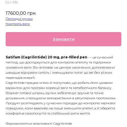
GU-I136
17600,00
грн.
Пептидні ручки
Контроль ваги
Замовити
Satifam (Cagrilintide) 20 mg, pre-filled pen
— це сучасний
пептид, що досліджується для контролю апетиту та підтримки
зниження ваги. Він впливає на центри насичення, допомагаючи
швидше відчувати ситість і зменшувати потяг до їжі без різких
перепадів енергії.
Cagrilintide працює м’яко й поступово, що робить його цікавим
варіантом для програм корекції ваги та метаболічного балансу.
Формат готової шприц-ручки забезпечує зручне та точне
дозування, спрощуючи використання в регулярних протоколах.
Продукт розглядають у сучасних підходах до контролю харчової
поведінки, коли важливо не лише зменшити апетит, а й зберегти
комфортне самопочуття та стабільний ритм життя.
Фармакологічні властивості Cagrilintide