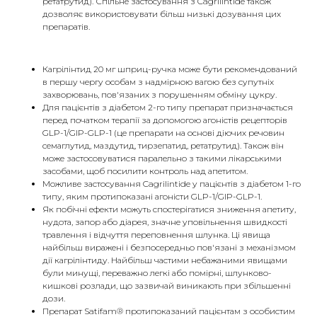
ретатрутид). Спільне застосування з Cagrilintide також
дозволяє використовувати більш низькі дозування цих
препаратів.
Кагрілінтид 20 мг шприц-ручка може бути рекомендований
в першу чергу особам з надмірною вагою без супутніх
захворювань, пов'язаних з порушенням обміну цукру.
Для пацієнтів з діабетом 2-го типу препарат призначається
перед початком терапії за допомогою агоністів рецепторів
GLP-1/GIP-GLP-1 (це препарати на основі діючих речовин
семаглутид, маздутид, тирзепатид, ретатрутид). Також він
може застосовуватися паралельно з такими лікарськими
засобами, щоб посилити контроль над апетитом.
Можливе застосування Cagrilintide у пацієнтів з діабетом 1-го
типу, яким протипоказані агоністи GLP-1/GIP-GLP-1.
Як побічні ефекти можуть спостерігатися зниження апетиту,
нудота, запор або діарея, значне уповільнення швидкості
травлення і відчуття переповнення шлунка. Ці явища
найбільш виражені і безпосередньо пов'язані з механізмом
дії кагрілінтиду. Найбільш частими небажаними явищами
були минущі, переважно легкі або помірні, шлунково-
кишкові розлади, що зазвичай виникають при збільшенні
дози.
Препарат Satifam® протипоказаний пацієнтам з особистим