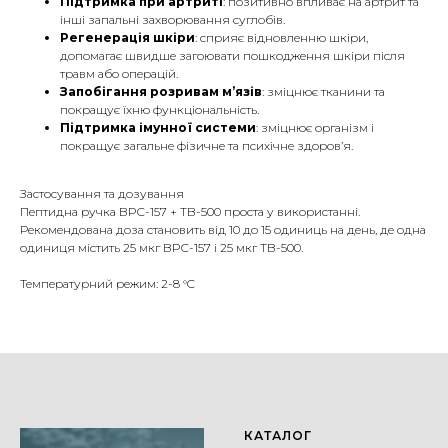
Підтримка при артриті
: позитивно впливає на артрит та
інші запальні захворювання суглобів.
Регенерація шкіри
: сприяє відновленню шкіри,
допомагає швидше загоювати пошкодження шкіри після
травм або операцій.
Запобігання розривам м’язів
: зміцнює тканини та
покращує їхню функціональність.
Підтримка імунної системи
: зміцнює організм і
покращує загальне фізичне та психічне здоров’я.
Застосування та дозування
Пептидна ручка BPC-157 + TB-500 проста у використанні.
Рекомендована доза становить від 10 до 15 одиниць на день, де одна
одиниця містить 25 мкг BPC-157 і 25 мкг TB-500.
Температурний режим: 2-8 °C
КАТАЛОГ