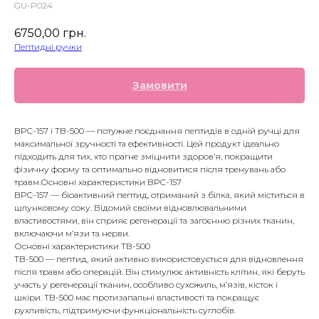
GU-P024
6750,00
грн.
Пептидні ручки
Замовити
BPC-157 і TB-500 — потужне поєднання пептидів в одній ручці для
максимальної зручності та ефективності. Цей продукт ідеально
підходить для тих, хто прагне зміцнити здоров’я, покращити
фізичну форму та оптимально відновитися після тренувань або
травм.Основні характеристики BPC-157
BPC-157 — біоактивний пептид, отриманий з білка, який міститься в
шлунковому соку. Відомий своїми відновлювальними
властивостями, він сприяє регенерації та загоєнню різних тканин,
включаючи м’язи та нерви.
Основні характеристики TB-500
TB-500 — пептид, який активно використовується для відновлення
після травм або операцій. Він стимулює активність клітин, які беруть
участь у регенерації тканин, особливо сухожиль, м’язів, кісток і
шкіри. TB-500 має протизапальні властивості та покращує
рухливість, підтримуючи функціональність суглобів.