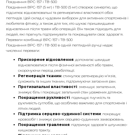
Поєднання BPC-157 і TB-500
Поєднання BPC-157 (5 мг) і TB-500 (5 мг) створює синергію, що
підсилює відновлювальні та регенеративні властивості обох
пептидів. Цей склад є чудовим вибором для активних спортсменів і
любителів фітнесу, а також для тих, хто шукає пришвидшене
відновлення після травм або операцій. Він також підходить для
людей, які прагнуть підтримувати та покращувати своє здоров'я.
Переваги комбінації BPC-157 і TB-500
Поєднання BPC-157 і TB-500 в одній пептидній ручці надає
численні переваги:
Прискорене відновлення
: допомагає швидше
відновлюватися після фізичної активності або травм,
скорочуючи період реабілітації.
Регенерація тканин
: стимулює регенерацію м’язів,
сухожиль та інших тканин, підтримуючи загоєння ран.
Протизапальні властивості
: зменшує запалення,
знижує біль і покращує загальний стан уражених ділянок.
Покращення рухливості
: підвищує гнучкість та
рухливість суглобів, що особливо важливо для спортсменів і
літніх людей.
Підтримка серцево-судинної системи
: покращує
кровообіг і знижує ризик серцево-судинних захворювань.
Покращення травлення
: підтримує здоров’я шлунково-
кишкового тракту.