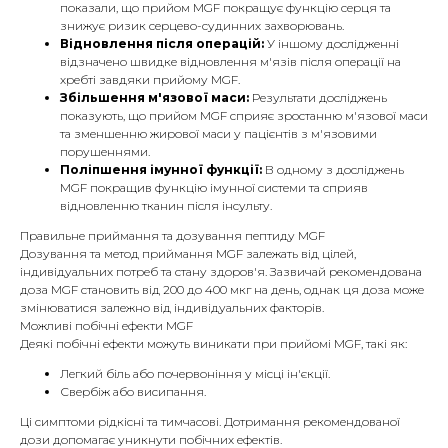
показали, що прийом MGF покращує функцію серця та
знижує ризик серцево-судинних захворювань.
Відновлення після операцій:
У іншому дослідженні
відзначено швидке відновлення м'язів після операції на
хребті завдяки прийому MGF.
Збільшення м'язової маси:
Результати досліджень
показують, що прийом MGF сприяє зростанню м'язової маси
та зменшенню жирової маси у пацієнтів з м'язовими
порушеннями.
Поліпшення імунної функції:
В одному з досліджень
MGF покращив функцію імунної системи та сприяв
відновленню тканин після інсульту.
Правильне приймання та дозування пептиду MGF
Дозування та метод приймання MGF залежать від цілей,
індивідуальних потреб та стану здоров'я. Зазвичай рекомендована
доза MGF становить від 200 до 400 мкг на день, однак ця доза може
змінюватися залежно від індивідуальних факторів.
Можливі побічні ефекти MGF
Деякі побічні ефекти можуть виникати при прийомі MGF, такі як:
Легкий біль або почервоніння у місці ін'єкції.
Свербіж або висипання.
Ці симптоми рідкісні та тимчасові. Дотримання рекомендованої
дози допомагає уникнути побічних ефектів.