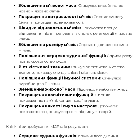
Збільшення м'язової маси:
Стимулює виробництво
нових м'язових клітин.
Покращення витривалості м'язів:
Сприяє синтезу
білка та покращенню витривалості.
Швидке відновлення м'язів:
Прискорює процес
відновлення після тренувань та сприяє регенерації м'язових
клітин.
Збільшення розміру м'язів:
Сприяє підвищенню сили
м'язів.
Поліпшення серцево-судинної функції:
Сприяє росту
нових кровоносних судин.
Ріст кісткової тканини:
Стимулює ріст нової кісткової
тканини, покращуючи щільність і міцність кісток.
Поліпшення функції імунної системи:
Стимулює
виробництво Т-клітин.
Зменшення жирової маси:
Підсилює метаболізм жиру.
Покращення когнітивних функцій:
Сприяє
покращенню пам'яті, концентрації та уваги.
Покращення якості сну та настрою:
Допомагає
покращити сон, знижує стрес та підвищує настрій.
Клінічні випробування MGF та їх результати
Серцево-судинна функція:
Клінічні дослідження