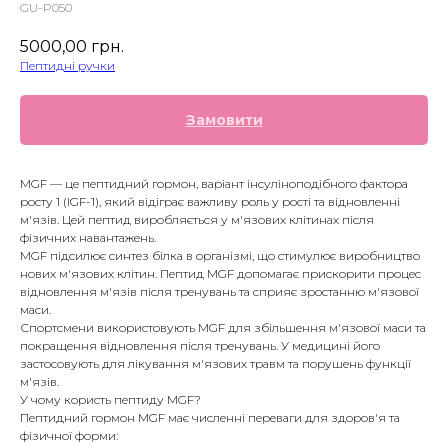
GU-P050
5000,00
грн.
Пептидні ручки
Замовити
MGF — це пептидний гормон, варіант інсуліноподібного фактора
росту 1 (IGF-1), який відіграє важливу роль у рості та відновленні
м'язів. Цей пептид виробляється у м'язових клітинах після
фізичних навантажень.
MGF підсилює синтез білка в організмі, що стимулює виробництво
нових м'язових клітин. Пептид MGF допомагає прискорити процес
відновлення м'язів після тренувань та сприяє зростанню м'язової
маси.
Спортсмени використовують MGF для збільшення м'язової маси та
покращення відновлення після тренувань. У медицині його
застосовують для лікування м'язових травм та порушень функції
м'язів.
У чому користь пептиду MGF?
Пептидний гормон MGF має численні переваги для здоров'я та
фізичної форми: