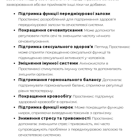
захворювання або ви приймаєте інші ліки чи добавки.
Підтримка функції передміхурової залози
:
Простамакс розроблений для підтримання здоров’я
передміхурової залози та сечостатевої системи.
Покращення сечовипускання
: Може допомогти
регулювати потік сечі та зменшити частоту нічного
сечовипускання.
Підтримка сексуального здоров’я
: Пептид Простамакс
може сприяти покращенню сексуальної функції та
підвищенню сексуальної активності у чоловіків.
Зміцнення імунної системи
: Амінокислоти в
Простамаксі стимулюють імунну систему та допомагають
зміцнити організм.
Підтримання гормонального балансу
: Допомагає
підтримувати гормональний баланс, сприяючи регуляції
рівня тестостерону.
Покращення кровообігу
: Простамакс підтримує
здоровий кровообіг в організмі.
Підтримка функції нирок
: Може покращити функцію
нирок, сприяючи виведенню токсинів з організму.
Зниження стресу та тривожності
: Простамакс
допомагає зменшити стрес і тривожність, які часто
супроводжують проблеми з передміхуровою залозою та
сечостатевою системою.