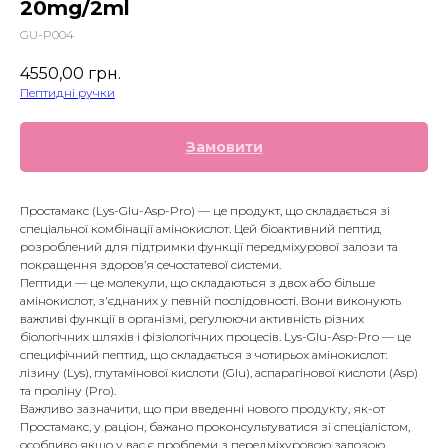
20mg/2ml
GU-P004
4550,00
грн.
Пептидні ручки
Замовити
Простамакс (Lys-Glu-Asp-Pro) — це продукт, що складається зі
спеціальної комбінації амінокислот. Цей біоактивний пептид
розроблений для підтримки функції передміхурової залози та
покращення здоров’я сечостатевої системи.
Пептиди — це молекули, що складаються з двох або більше
амінокислот, з'єднаних у певній послідовності. Вони виконують
важливі функції в організмі, регулюючи активність різних
біологічних шляхів і фізіологічних процесів. Lys-Glu-Asp-Pro — це
специфічний пептид, що складається з чотирьох амінокислот:
лізину (Lys), глутамінової кислоти (Glu), аспарагінової кислоти (Asp)
та проліну (Pro).
Важливо зазначити, що при введенні нового продукту, як-от
Простамакс, у раціон, бажано проконсультуватися зі спеціалістом,
особливо якщо у вас є проблеми з передміхуровою залозою,