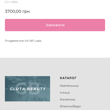
GU-V064
3700,00
грн.
Замовити
Progesterone 4% NP Labs
КАТАЛОГ
Крапельниці
Ін’єкції
Косметика
Вітаміни/Бади