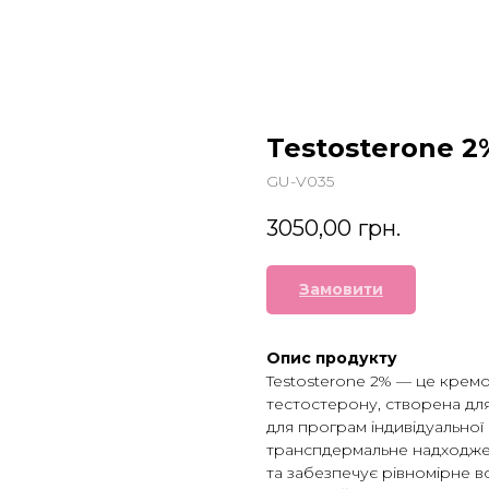
Testosterone 2
GU-V035
3050,00
грн.
Замовити
Опис продукту
Testosterone 2% — це крем
тестостерону, створена дл
для програм індивідуальної
транспдермальне надходжен
та забезпечує рівномірне в