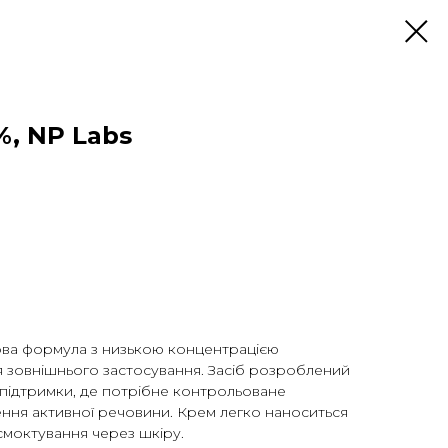
%, NP Labs
ова формула з низькою концентрацією
я зовнішнього застосування. Засіб розроблений
 підтримки, де потрібне контрольоване
ня активної речовини. Крем легко наноситься
смоктування через шкіру.