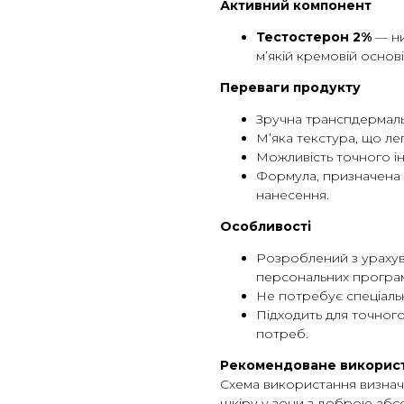
Активний компонент
Тестостерон 2%
— ни
м’якій кремовій основі
Переваги продукту
Зручна транспдермаль
М’яка текстура, що ле
Можливість точного і
Формула, призначена 
нанесення.
Особливості
Розроблений з ураху
персональних програ
Не потребує спеціаль
Підходить для точного
потреб.
Рекомендоване викорис
Схема використання визнача
шкіру у зони з доброю абс