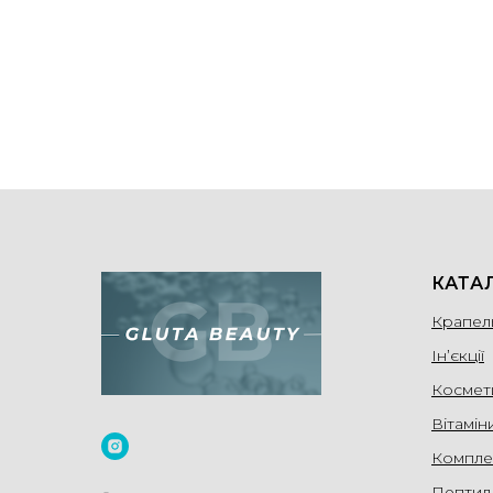
КАТА
Крапел
Ін’єкції
Космет
Вітамін
Компле
Пептид