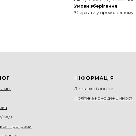
Умови зберігання
Зберігати у прохолодному, з
ЛОГ
ІНФОРМАЦІЯ
ьниці
Доставка і оплата
Політика конфіденційності
ика
и/Бади
ксні програми
ні ручки