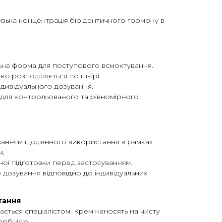
зька концентрація біоідентичного гормону в
.
на форма для поступового всмоктування.
гко розподіляється по шкірі.
ндивідуального дозування.
для контрольованого та рівномірного
ванням щоденного використання в рамках
м.
ної підготовки перед застосуванням.
 дозування відповідно до індивідуальних
тання
ється спеціалістом. Крем наносять на чисту
орбцією.