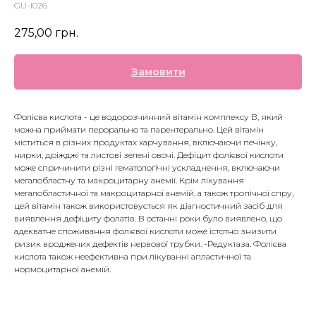
GU-I026
275,00
грн.
Замовити
Фолієва кислота - це водорозчинний вітамін комплексу В, який
можна приймати перорально та парентерально. Цей вітамін
міститься в різних продуктах харчування, включаючи печінку,
нирки, дріжджі та листові зелені овочі. Дефіцит фолієвої кислоти
може спричинити різні гематологічні ускладнення, включаючи
мегалобластну та макроцитарну анемії. Крім лікування
мегалобластичної та макроцитарної анемій, а також тропічної спру,
цей вітамін також використовується як діагностичний засіб для
виявлення дефіциту фолатів. В останні роки було виявлено, що
адекватне споживання фолієвої кислоти може істотно знизити
ризик вроджених дефектів нервової трубки. -Редуктаза. Фолієва
кислота також неефективна при лікуванні апластичної та
нормоцитарної анемій.