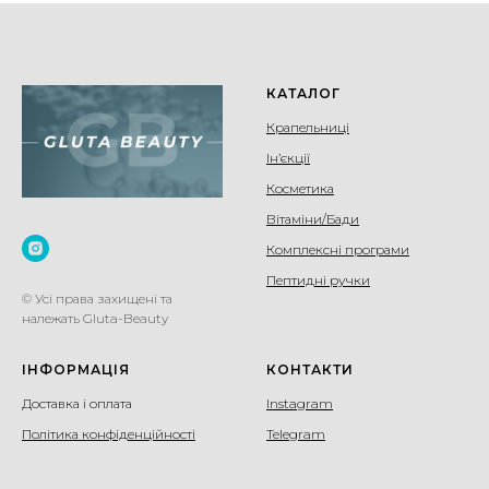
КАТАЛОГ
Крапельниці
Ін’єкції
Косметика
Вітаміни/Бади
Комплексні програми
Пептидні ручки
© Усі права захищені та
належать Gluta-Beauty
ІНФОРМАЦІЯ
КОНТАКТИ
Доставка і оплата
Instagram
Політика конфіденційності
Telegram