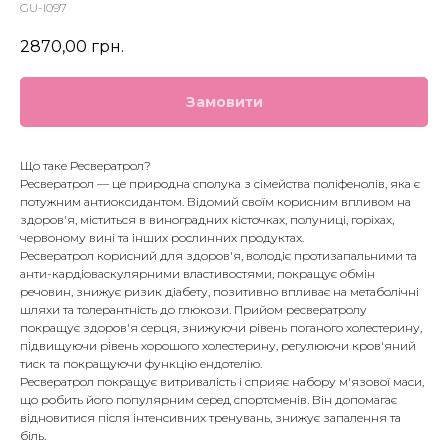
GU-I097
2870,00
грн.
Замовити
Що таке Ресвератрол?
Ресвератрол — це природна сполука з сімейства поліфенолів, яка є
потужним антиоксидантом. Відомий своїм корисним впливом на
здоров'я, міститься в виноградних кісточках, полуниці, горіхах,
червоному вині та інших рослинних продуктах.
Ресвератрол корисний для здоров'я, володіє протизапальними та
анти-кардіоваскулярними властивостями, покращує обмін
речовин, знижує ризик діабету, позитивно впливає на метаболічні
шляхи та толерантність до глюкози. Прийом ресвератролу
покращує здоров'я серця, знижуючи рівень поганого холестерину,
підвищуючи рівень хорошого холестерину, регулюючи кров'яний
тиск та покращуючи функцію ендотелію.
Ресвератрол покращує витривалість і сприяє набору м'язової маси,
що робить його популярним серед спортсменів. Він допомагає
відновитися після інтенсивних тренувань, знижує запалення та
біль.