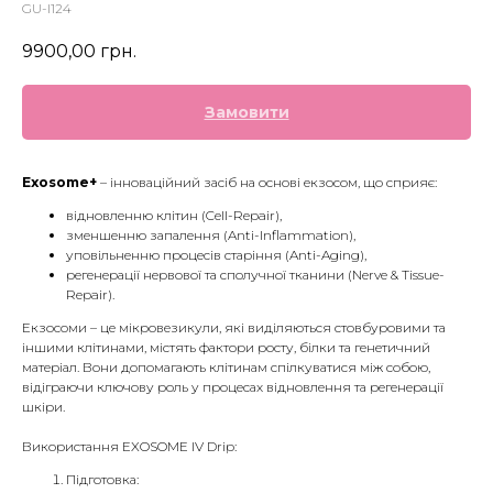
GU-I124
9900,00
грн.
Замовити
Exosome+
– інноваційний засіб на основі екзосом, що сприяє:
відновленню клітин (Cell-Repair),
зменшенню запалення (Anti-Inflammation),
уповільненню процесів старіння (Anti-Aging),
регенерації нервової та сполучної тканини (Nerve & Tissue-
Repair).
Екзосоми – це мікровезикули, які виділяються стовбуровими та
іншими клітинами, містять фактори росту, білки та генетичний
матеріал. Вони допомагають клітинам спілкуватися між собою,
відіграючи ключову роль у процесах відновлення та регенерації
шкіри.
Використання EXOSOME IV Drip:
Підготовка: