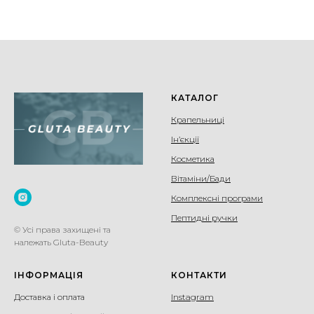
КАТАЛОГ
Крапельниці
Ін’єкції
Косметика
Вітаміни/Бади
Комплексні програми
Пептидні ручки
© Усі права захищені та
належать Gluta-Beauty
ІНФОРМАЦІЯ
КОНТАКТИ
Доставка і оплата
Instagram