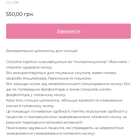
GU-I118
550,00
грн.
Замовити
Використання цитиколіну для ін’єкцій
Citicoline Injection класифікується як “психостимулятор”. Його мета –
сприяти здоров’ю мозку.
Він використовується для лікування інсультів, травм голови,
хвороби Альцгеймера, Паркінсона та глаукоми.
Він захищає мозок від нейротоксичності (пошкодження мозку). Він
діє як попередник фосфоліпідів, а також стимулює синтез
фосфоліпідів у головному мозку.
Крім того, ін’єкція цитиколіну збільшує кровотік та споживання
кисню в головному мозку.
Це покращує пізнавальні здібності, пам’ять та розумові здібності у
пацієнтів із прогресуючими захворюваннями головного мозку за
рахунок підвищення мозкової активності.
Прискорює одужання пацієнтів, які страждають на неврологічне
захворювання (захворювання головного мозку)