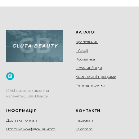
КАТАЛОГ
Крапельниці
Ін’єкції
Косметика
Вітаміни/Бади
Комплексні програми
Пептидні ручки
© Усі права захищені та
належать Gluta-Beauty
ІНФОРМАЦІЯ
КОНТАКТИ
Доставка і оплата
Instagram
Політика конфіденційності
Telegram