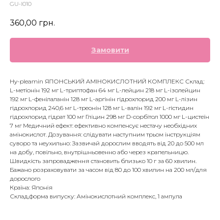
GU-I010
360,00
грн.
Замовити
Hy-pleamin ЯПОНСЬКИЙ АМІНОКИСЛОТНИЙ КОМПЛЕКС Склад:
L-метіонін 192 мг L-триптофан 64 мг L-лейцин 218 мг L-ізолейцин
192 мг L-фенілаланін 128 мг L-аргінін гідрохлорид 200 мг L-лізин
гідрохлорид 240,6 мг L-треонін 128 мг L-валін 192 мг L-гістидин
гідрохлорид гідрат 100 мг Гліцин 298 мг D-сорбітол 1000 мг L-цистеїн
7 мг Медичний ефект: ефективно компенсує нестачу необхідних
амінокислот. Дозування: слідувати наступним трьом інструкціям
суворо та неухильно: Зазвичай дорослим вводять від 20 до 500 мл
на добу, повільно, внутрішньовенно або через крапельницю.
Швидкість запровадження становить близько 10 г за 60 хвилин.
Бажано розраховувати за часом від 80 до 100 хвилин на 200 мл/для
дорослого
Країна: Японія
Склад,форма випуску: Амінокислотний комплекс, 1 ампула