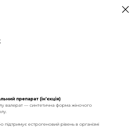
t
льний препарат (ін’єкція)
лу валерат — синтетична форма жіночого
лу.
о підтримує естрогеновий рівень в організмі