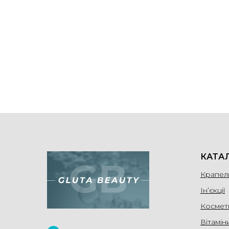
КАТА
Крапел
Ін’єкції
Космет
Вітамін