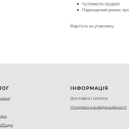
Чутливість грудей
Підвищений ризик тро
Вартість за упаковку.
ЛОГ
ІНФОРМАЦІЯ
ьниці
Доставка і оплата
Політика конфіденційності
ика
и/Бади