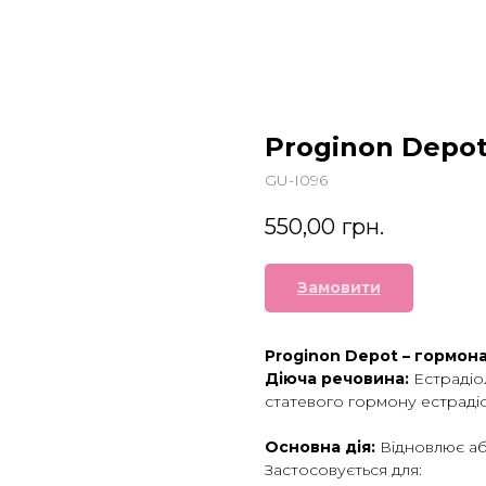
Proginon Depo
GU-I096
550,00
грн.
Замовити
Proginon Depot – гормона
Діюча речовина:
Естрадіо
статевого гормону естрадіо
Основна дія:
Відновлює аб
Застосовується для: