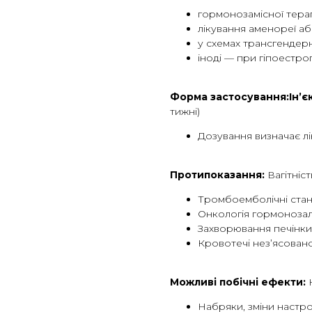
гормонозамісної терап
лікування аменореї а
у схемах трансгендер
іноді — при гіпоестрог
Форма застосування:Ін’є
тижні)
Дозування визначає лі
Протипоказання:
Вагітніст
Тромбоемболічні стани
Онкологія гормонозал
Захворювання печінки
Кровотечі нез’ясова
Можливі побічні ефекти:
Набряки, зміни настр