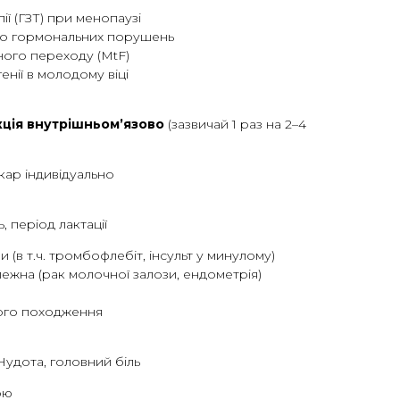
ії (ГЗТ) при менопаузі
бо гормональних порушень
ного переходу (MtF)
енії в молодому віці
кція внутрішньом’язово
(зазвичай 1 раз на 2–4
кар індивідуально
ь, період лактації
 (в т.ч. тромбофлебіт, інсульт у минулому)
ежна (рак молочної залози, ендометрія)
ного походження
Нудота, головний біль
ою