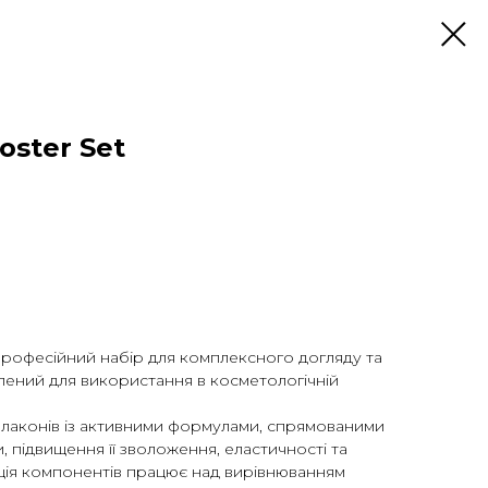
oster Set
 професійний набір для комплексного догляду та
лений для використання в косметологічній
флаконів із активними формулами, спрямованими
, підвищення її зволоження, еластичності та
ація компонентів працює над вирівнюванням