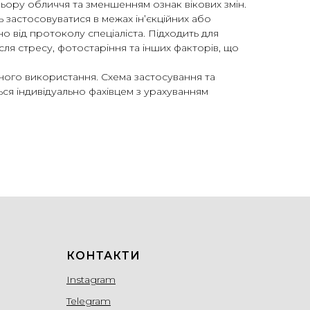
ьору обличчя та зменшенням ознак вікових змін.
застосовуватися в межах інʼєкційних або
 від протоколу спеціаліста. Підходить для
сля стресу, фотостаріння та інших факторів, що
ого використання. Схема застосування та
ься індивідуально фахівцем з урахуванням
КОНТАКТИ
Instagram
Telegram