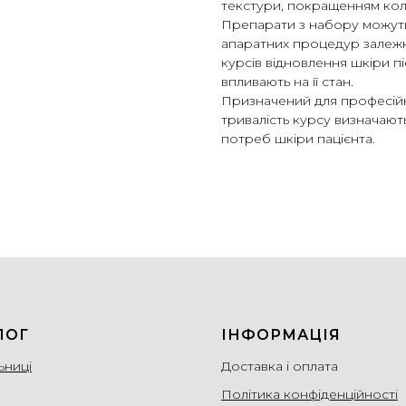
текстури, покращенням кол
Препарати з набору можуть 
апаратних процедур залежно
курсів відновлення шкіри пі
впливають на її стан.
Призначений для професійн
тривалість курсу визначают
потреб шкіри пацієнта.
ЛОГ
ІНФОРМАЦІЯ
ьниці
Доставка і оплата
Політика конфіденційності