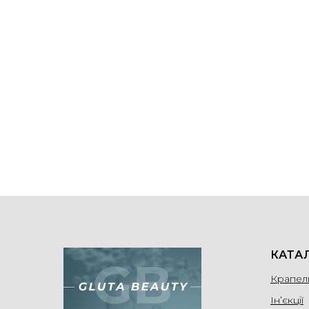
КАТА
Крапел
Ін’єкції