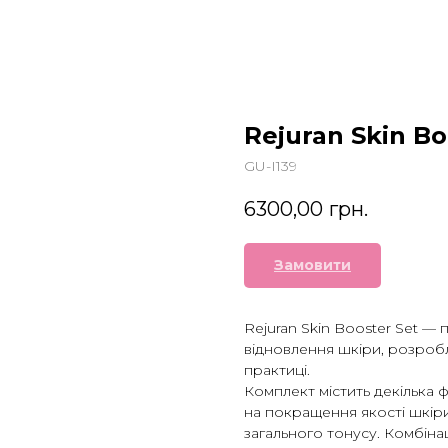
Rejuran Skin Bo
GU-I139
6300,00
грн.
Замовити
Rejuran Skin Booster Set —
відновлення шкіри, розроб
практиці.
Комплект містить декілька 
на покращення якості шкіри
загального тонусу. Комбін