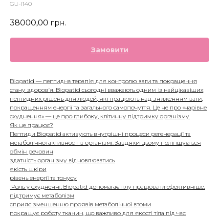
GU-I140
38000,00
грн.
Замовити
Biopatid — пептидна терапія для контролю ваги та покращення
стану здоров’я. Biopatid сьогодні вважають одним із найцікавіших
пептидних рішень для людей, які працюють над зниженням ваги,
покращенням енергії та загального самопочуття. Це не про «чарівне
схуднення» — це про глибоку, клітинну підтримку організму.
Як це працює?
Пептиди Biopatid активують внутрішні процеси регенерації та
метаболічної активності в організмі. Завдяки цьому поліпшується
обмін речовин
здатність організму відновлюватись
якість шкіри
рівень енергії та тонусу
Роль у схудненні: Biopatid допомагає тілу працювати ефективніше:
підтримує метаболізм
сприяє зменшенню проявів метаболічної втоми
покращує роботу тканин, що важливо для якості тіла під час