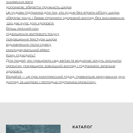
зниження ваги
допомагає зберегти пружність шкіри
Це чудова підтримка для тих, хто худне без втрати об’єму шкіри,
зберігає тонус і бажає отримати здоровий вигляд без виснаження.
Що дає курс для здоров’я:
більш якісний сон
підвищення життєвого тонусу
покращення текстури шкіри
відновлення після стресу
омолоджувальний ефект
Кому підходить?
Для людей, які працюють над вагою та водночас хочуть зміцнити
організм, покращити зовнішній вигляд і підтримати загальне
здоров’я.
Biopatid — це про комплексний підхід: правильне харчування, рух,
догляд за шкірою і пептидна підтримка організму.
КАТАЛОГ