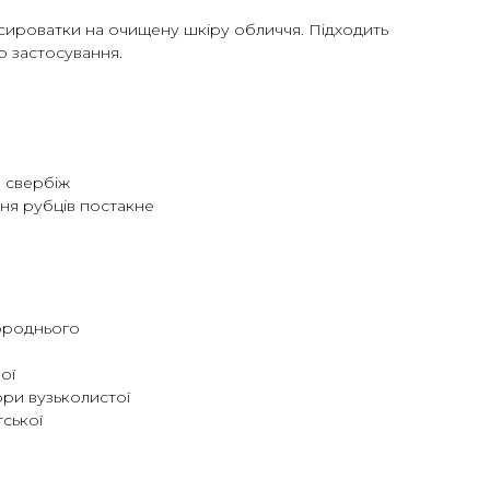
 сироватки на очищену шкіру обличчя. Підходить
о застосування.
а свербіж
ня рубців постакне
ороднього
ої
ри вузьколистої
тської