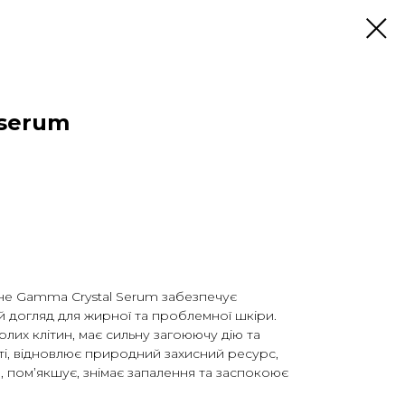
 serum
кне Gamma Crystal Serum забезпечує
 догляд для жирної та проблемної шкіри.
лих клітин, має сильну загоюючу дію та
ті, відновлює природний захисний ресурс,
 пом’якшує, знімає запалення та заспокоює