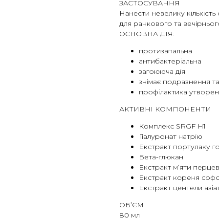
ЗАСТОСУВАННЯ
Нанести невелику кількість
для ранкового та вечірньог
ОСНОВНА ДІЯ:
протизапальна
антибактеріальна
загоююча дія
знімає подразнення т
профілактика утворен
АКТИВНІ КОМПОНЕНТИ
Комплекс SRGF H1
Гіалуронат натрію
Екстракт портулаку г
Бета-глюкан
Екстракт м’яти перцев
Екстракт кореня софо
Екстракт центели азіа
ОБ’ЄМ
80 мл