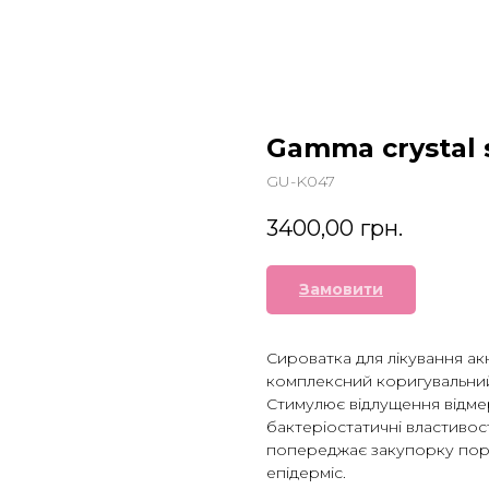
Gamma crystal
GU-K047
3400,00
грн.
Замовити
Сироватка для лікування а
комплексний коригувальний
Стимулює відлущення відмер
бактеріостатичні властивос
попереджає закупорку пор,
епідерміс.