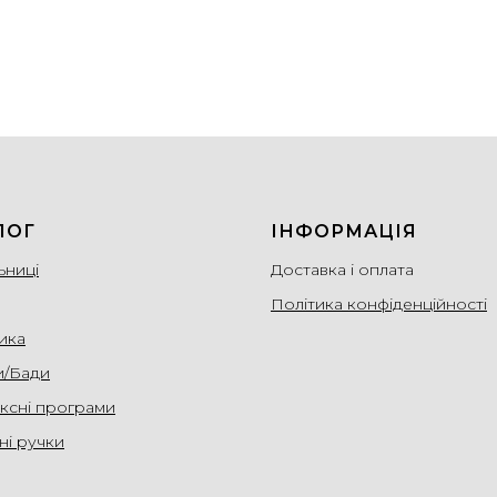
ЛОГ
ІНФОРМАЦІЯ
ьниці
Доставка і оплата
Політика конфіденційності
ика
и/Бади
ксні програми
ні ручки