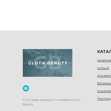
КАТА
Крапел
Ін’єкції
Космет
Вітамін
Компле
Пептид
© Усі права захищені та належать Gluta-
Beauty