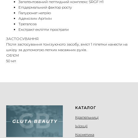
Запатентований пептидний комплекс SRGF H1
Епідермальний фактор росту
Гіалуронат натрію
Аденозин Аргінін
Трегалоза
Екстракт екліпти прострати
ЗАСТОСУВАННЯ
Після застосування тонізуючого засобу, вміст 1 піпетки нанести на
шкіру за допомогою легких масажних рухів.
ОБ’ЄМ
50 мл
КАТАЛОГ
Крапельниці
Ін’єкції
Косметика