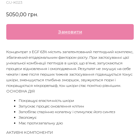
GU-K023
5050,00
грн.
Замовити
Концентрат з EGF 63% містить запатентований пептидний комплекс,
збагачений епідермальним фактором росту. При застосуванні цієї
унікальної комбінації пептидів в шкірі, що в’яне, запускаються
процеси відновлення і омолодження. Результат не змушує на себе
чекати і вже після перших тижнів застосування підвищується тонус
шкіри, зменшується глибина зморшок, звужуються пори і
покращується мікрорельєф, тон шкіри стає помітно рівнішим.
ОСНОВНА ДІЯ
Покращує еластичність шкіри
Запускає процес оновлення клітин
Запобігає старінню колагену і стимулює його синтез
Зволожує
Має протизапальну дію
АКТИВНІ КОМПОНЕНТИ