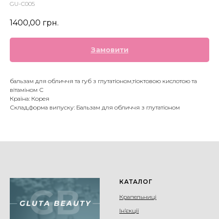
GU-C005
1400,00
грн.
Замовити
бальзам для обличчя та губ з глутатіоном,тіоктовою кислотою та
вітаміном С
Країна: Корея
Склад,форма випуску: Бальзам для обличчя з глутатіоном
КАТАЛОГ
Крапельниці
Ін’єкції