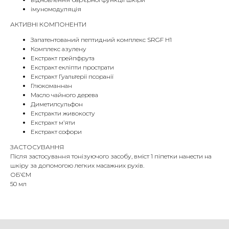
імуномодуляція
АКТИВНІ КОМПОНЕНТИ
Запатентований пептидний комплекс SRGF H1
Комплекс азулену
Екстракт грейпфрута
Екстракт екліпти прострати
Екстракт Гуальтерії псоранії
Глюкоманнан
Масло чайного дерева
Диметилсульфон
Екстракти живокосту
Екстракт м’яти
Екстракт софори
ЗАСТОСУВАННЯ
Після застосування тонізуючого засобу, вміст 1 піпетки нанести на
шкіру за допомогою легких масажних рухів.
ОБ’ЄМ
50 мл