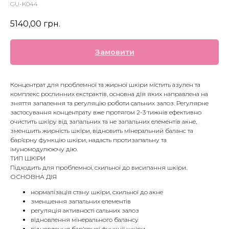
GU-K044
5140,00
грн.
Замовити
Концентрат для проблемної та жирної шкіри містить азулен та
комплекс рослинних екстрактів, основна дія яких направлена на
зняття запалення та регуляцію роботи сальних залоз. Регулярне
застосування концентрату вже протягом 2-3 тижнів ефективно
очистить шкіру від запальних та не запальних елементів акне,
зменшить жирність шкіри, відновить мінеральний баланс та
бар’єрну функцію шкіри, надасть протизапальну та
імуномодулюючу дію.
ТИП ШКІРИ
Підходить для проблемної, схильної до висипання шкіри.
ОСНОВНА ДІЯ
нормалізація стану шкіри, схильної до акне
зменшення запальних елементів
регуляція активності сальних залоз
відновлення мінерального балансу
відновлення бар’єрної функції шкіри